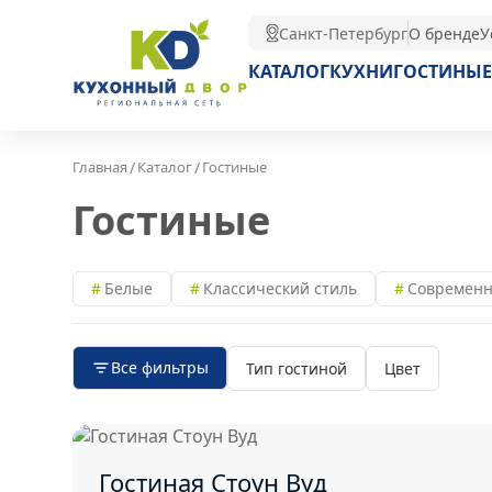
Санкт-Петербург
О бренде
У
КАТАЛОГ
КУХНИ
ГОСТИНЫЕ
/
/
Главная
Каталог
Гостиные
Гостиные
Белые
Классический стиль
Современн
Все фильтры
Тип гостиной
Цвет
Гостиная Стоун Вуд