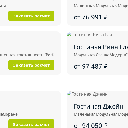
ита
Маленькая
Модульная
Мод
от 76 991
₽
Заказать расчет
Гостиная Рина Гл
енная тактильность (Perfect Touch)
Модульная
Стенка
Модерн
С
от 97 487
₽
Заказать расчет
Гостиная Джейн
мембране
Маленькая
Модульная
Мод
от 94 050
₽
Заказать расчет