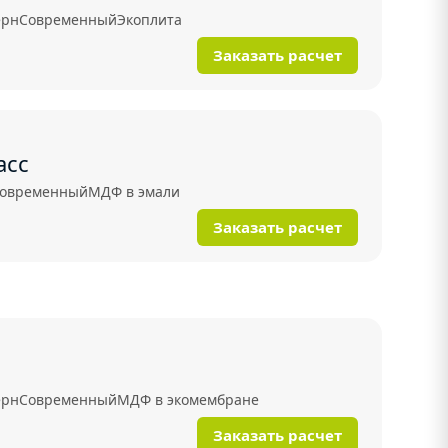
ерн
Современный
Экоплита
Заказать расчет
асс
овременный
МДФ в эмали
Заказать расчет
ерн
Современный
МДФ в экомембране
Заказать расчет