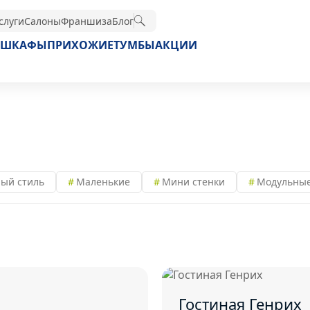
слуги
Салоны
Франшиза
Блог
ШКАФЫ
ПРИХОЖИЕ
ТУМБЫ
АКЦИИ
ый стиль
Маленькие
Мини стенки
Модульны
Гостиная Генрих