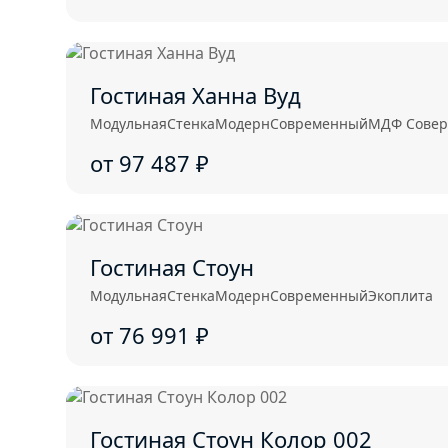
Гостиная Ханна Вуд
Модульная
Стенка
Модерн
Современный
МДФ Соверш
от 97 487
₽
Гостиная Стоун
Модульная
Стенка
Модерн
Современный
Экоплита
от 76 991
₽
Гостиная Стоун Колор 002