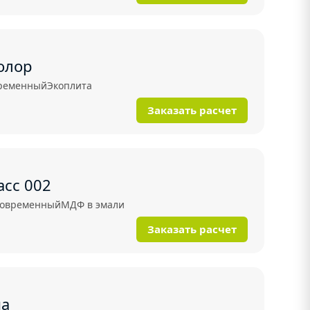
олор
ременный
Экоплита
Заказать расчет
а Гласс 002
овременный
МДФ в эмали
Заказать расчет
на