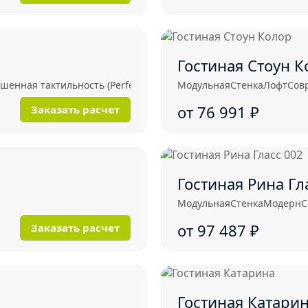
Гостиная Стоун К
енная тактильность (Perfect Touch)
Модульная
Стенка
Лофт
Сов
от 76 991
₽
Заказать расчет
Гостиная Рин
Модульная
Стенка
Модерн
С
от 97 487
₽
Заказать расчет
Гостиная Катари