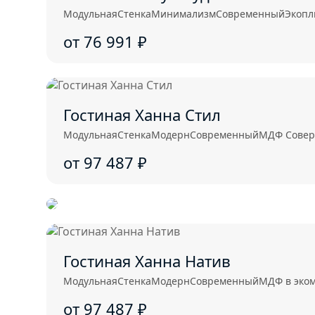
Модульная
Стенка
Минимализм
Современный
Экопл
от 76 991
₽
Гостиная Ханна Стил
Модульная
Стенка
Модерн
Современный
МДФ Соверш
от 97 487
₽
Гостиная Ханна Натив
Модульная
Стенка
Модерн
Современный
МДФ в эко
от 97 487
₽