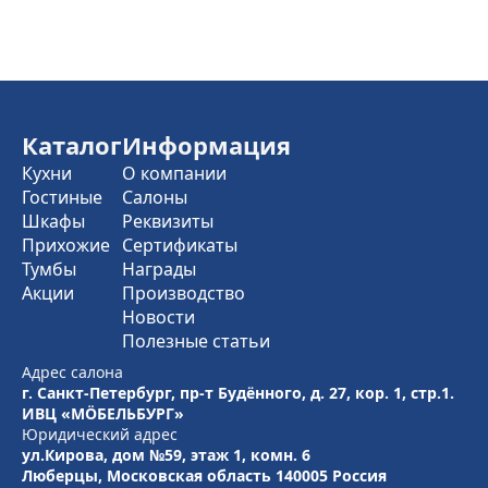
×
ИВЦ «МÖБЕЛЬБУРГ»
г. Санкт-Петербург, пр-т Будённого, д. 27, кор. 1, стр.1.
ИВЦ «МÖБЕЛЬБУРГ»
+7 (800) 775-60-80
Каталог
Информация
Кухни
О компании
Построить маршрут
Гостиные
Салоны
Шкафы
Реквизиты
Записаться в салон
Прихожие
Сертификаты
Тумбы
Награды
Акции
Производство
Новости
Полезные статьи
Адрес салона
г. Санкт-Петербург, пр-т Будённого, д. 27, кор. 1, стр.1.
ИВЦ «МÖБЕЛЬБУРГ»
Юридический адрес
ул.Кирова, дом №59, этаж 1,
комн. 6
Люберцы, Московская область
140005 Россия